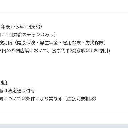
年後から年2回支給）

月に1回昇給のチャンスあり）

険完備（健康保険・厚生年金・雇用保険・労災保険）

プ内の系列店舗において、食事代半額(家族は30%割引)

度

暇は法定通り付与

勤については条件により異なる（面接時要相談）