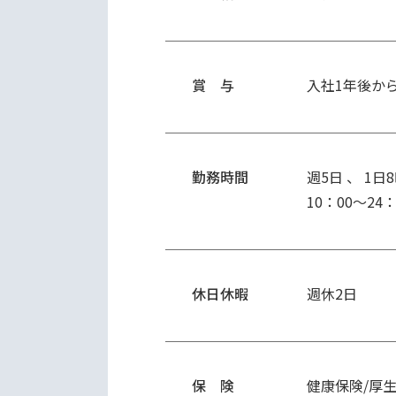
賞 与
入社1年後か
勤務時間
週5日 、 1日
10：00～2
休日休暇
週休2日
保 険
健康保険/厚