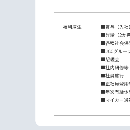
福利厚生
■賞与（入社1
■昇給（2か
■各種社会保
■JCCグルー
■懇親会

■社内研修等

■社員旅行

■正社員登用制
■年次有給休
■マイカー通