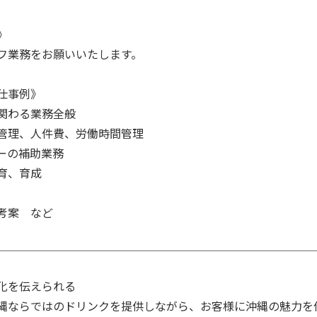


フ業務をお願いいたします。

仕事例》

関わる業務全般

管理、人件費、労働時間管理

ーの補助業務

育、育成

考案　など
化を伝えられる

縄ならではのドリンクを提供しながら、お客様に沖縄の魅力を伝