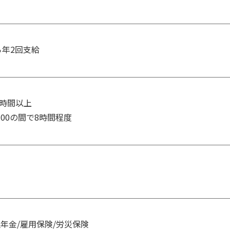
ら年2回支給
8時間以上

4：00の間で8時間程度
生年金/雇用保険/労災保険