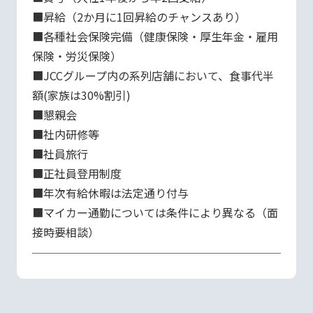
■昇給（2か月に1回昇給のチャンスあり）

■各種社会保険完備（健康保険・厚生年金・雇用
保険・労災保険）

■JCCグループ内の系列店舗において、食事代半
額(家族は30%割引)

■懇親会

■社内研修等

■社員旅行

■正社員登用制度

■年次有給休暇は法定通り付与

■マイカー通勤については条件により異なる（面
接時要相談）