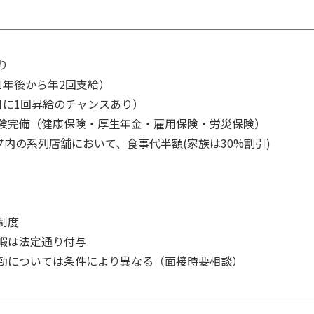


年後から年2回支給）

月に1回昇給のチャンスあり）

険完備（健康保険・厚生年金・雇用保険・労災保険）

プ内の系列店舗において、食事代半額(家族は30%割引)

度

暇は法定通り付与

勤については条件により異なる（面接時要相談）