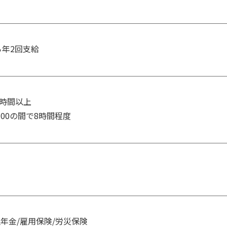
ら年2回支給
8時間以上

4：00の間で8時間程度
生年金/雇用保険/労災保険