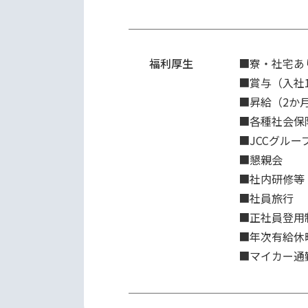
福利厚生
■寮・社宅あり
■賞与（入社1
■昇給（2か
■各種社会保
■JCCグルー
■懇親会

■社内研修等

■社員旅行

■正社員登用制
■年次有給休
■マイカー通