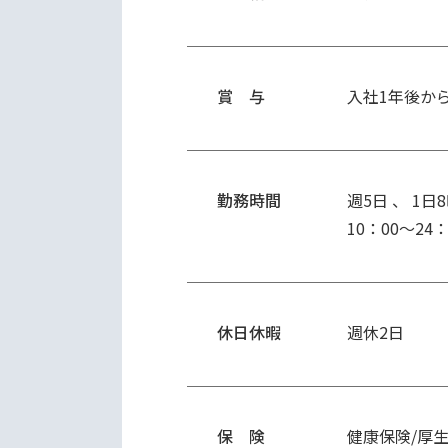
賞 与
入社1年後か
勤務時間
週5日 、 1日
10：00～2
休日休暇
週休2日
保 険
健康保険/厚